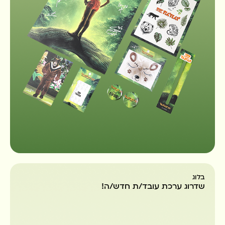
בלוג
שדרוג ערכת עובד/ת חדש/ה!